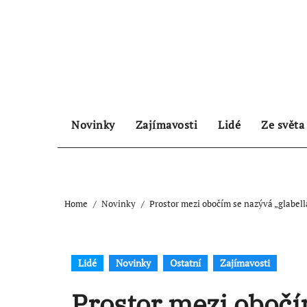
Skip
to
content
Novinky
Zajímavosti
Lidé
Ze světa
Home
Novinky
Prostor mezi obočím se nazývá „glabell
Lidé
Novinky
Ostatní
Zajímavosti
Prostor mezi obočí