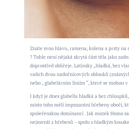
Znáte svou hlavu, ramena, kolena a prsty na nohou (kolena a prsty), ale seznámil vás někdy někdo s glabellou
? Tohle není nějaká skrytá část těla jako zadní
doprostřed obličeje. Latinsky „hladká, bez vla
vašich dvou nadočnicových oblouků (známých 
nebo „ glabelárním liniím “, které se mohou v 
I když je dnes glabella hladká a bez chloupků,
místo toho měli impozantní hřebeny obočí, k
společenskou dominanci . Jak mozek Homo sapi
nejmenší z hřebenů – spolu s hladkým kouske