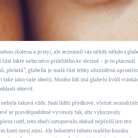
 část lokte nebo něco přilehlého ke slezině – je to plácnutí
sů, plešatá“, glabella je malá část lebky uhnízděná uprostře
také jako vaše obočí). Mnoho lidí zná glabelu kvůli vrásk
oblasti objevit.
 nebyla taková vždy. Naši lidští předkové, včetně neandrtál
teré se pravděpodobně vyvinuly tak, aby vykazovaly
ens rostl, toto obočí ustupovalo, dokud nepřežil jen ten
m kosti mezi nimi. Ale bohatství tohoto malého kousku