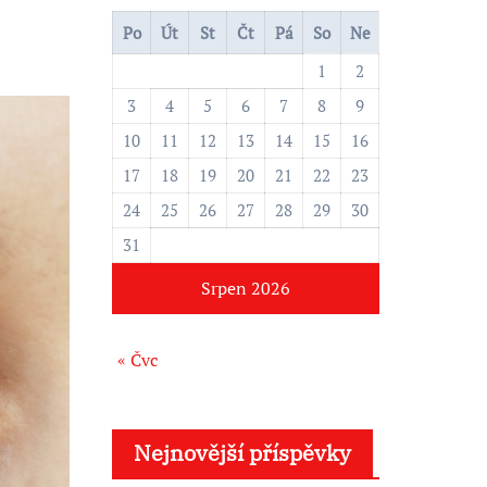
l
e
Po
Út
St
Čt
Pá
So
Ne
d
1
2
á
3
4
5
6
7
8
9
v
10
11
12
13
14
15
16
á
17
18
19
20
21
22
23
n
24
25
26
27
28
29
30
í
31
Srpen 2026
« Čvc
Nejnovější příspěvky