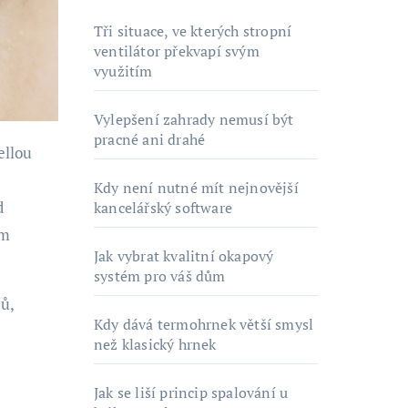
Tři situace, ve kterých stropní
ventilátor překvapí svým
využitím
Vylepšení zahrady nemusí být
pracné ani drahé
Kdy není nutné mít nejnovější
d
kancelářský software
ám
Jak vybrat kvalitní okapový
systém pro váš dům
ců,
Kdy dává termohrnek větší smysl
než klasický hrnek
Jak se liší princip spalování u