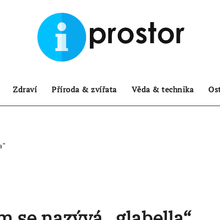
Zdraví
Příroda & zvířata
Věda & technika
Os
a“
m se nazývá „glabella“