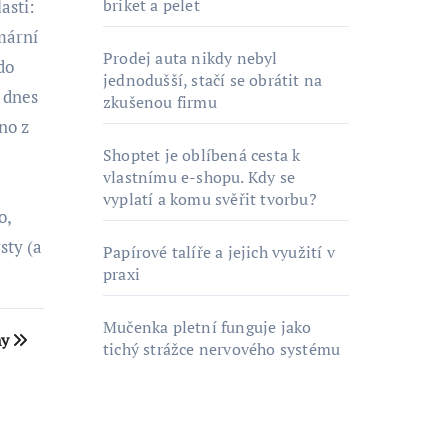
briket a pelet
asti:
mární
Prodej auta nikdy nebyl
do
jednodušší, stačí se obrátit na
 dnes
zkušenou firmu
no z
Shoptet je oblíbená cesta k
vlastnímu e-shopu. Kdy se
vyplatí a komu svěřit tvorbu?
o,
sty (a
Papírové talíře a jejich využití v
praxi
Mučenka pletní funguje jako
hy
tichý strážce nervového systému