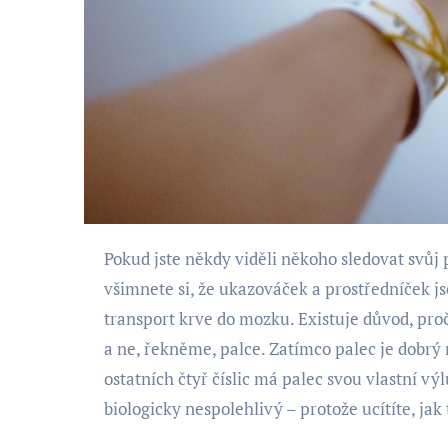
Pokud jste někdy viděli někoho sledovat svůj puls (ve skutečném životě nebo v kriminálním dramatu),
všimnete si, že ukazováček a prostředníček js
transport krve do mozku. Existuje důvod, proč l
a ne, řekněme, palce. Zatímco palec je dobrý 
ostatních čtyř číslic má palec svou vlastní vý
biologicky nespolehlivý – protože ucítíte, jak