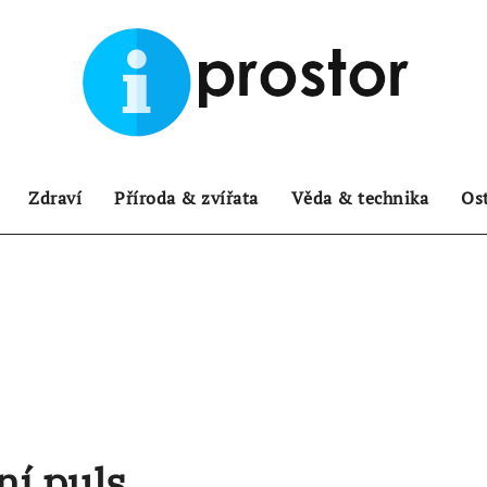
Zdraví
Příroda & zvířata
Věda & technika
Os
ní puls