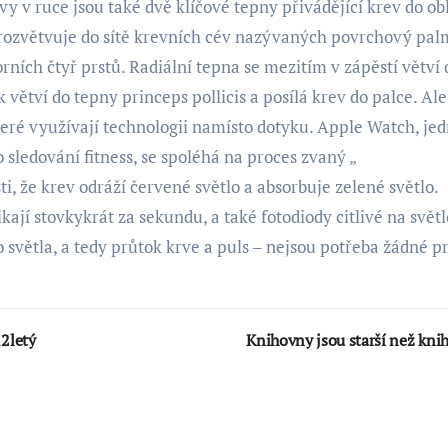
y v ruce jsou také dvě klíčové tepny přivádějící krev do obl
tí rozvětvuje do sítě krevních cév nazývaných povrchový pal
rních čtyř prstů. Radiální tepna se mezitím v zápěstí větví 
ětví do tepny princeps pollicis a posílá krev do palce. Ale
teré využívají technologii namísto dotyku. Apple Watch, jed
 sledování fitness, se spoléhá na proces zvaný „
i, že krev odráží červené světlo a absorbuje zelené světlo.
kají stovkykrát za sekundu, a také fotodiody citlivé na světl
světla, a tedy průtok krve a puls – nejsou potřeba žádné pr
12letý
Knihovny jsou starší než kni