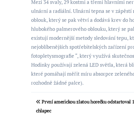
Mezi 34 svaly, 29 kostmi a třemi hlavními nerv
ulnární a radiální. Ulnární tepna se v zápěs
oblouk, který se pak větví a dodává krev do ho
hlubokého palmerového oblouku, který se pak v
existují modernější metody sledování tepu, k
nejoblíbenějších spotřebitelských zařízení pro
fotopletysmografie “, který využívá skutečnost
Hodinky používají zelená LED světla, která bli
které pomáhají měřit míru absorpce zeleného 
rozhodně žádné palce).
Navigace
První americkou zlatou horečku odstartoval 
pro
chlapec
příspěvek