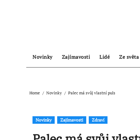
Skip
to
content
Novinky
Zajímavosti
Lidé
Ze světa
Home
Novinky
Palec má svůj vlastní puls
Novinky
Zajímavosti
Zdraví
Palec má svůj vlast