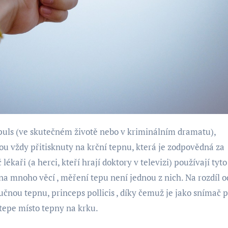
ou vždy přitisknuty na krční tepnu, která je zodpovědná za
ékaři (a herci, kteří hrají doktory v televizi) používají tyto
na mnoho věcí , měření tepu není jednou z nich. Na rozdíl o
lučnou tepnu, princeps pollicis , díky čemuž je jako snímač 
 tepe místo tepny na krku.