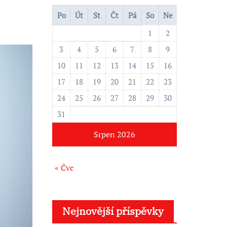
l
e
Po
Út
St
Čt
Pá
So
Ne
d
1
2
á
3
4
5
6
7
8
9
v
10
11
12
13
14
15
16
á
17
18
19
20
21
22
23
n
24
25
26
27
28
29
30
í
31
Srpen 2026
« Čvc
Nejnovější příspěvky