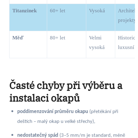
Titanzinek
60+ let
Vysoká
Architektonické
projekty
Měď
80+ let
Velmi
Historické a
vysoká
luxusní 
Časté chyby při výběru a
instalaci okapů
poddimenzování průměru okapu
(přetékání při
deštích – malý okap u velké střechy),
nedostatečný spád
(3–5 mm/m je standard, méně