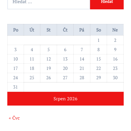
y
h
l
e
Po
Út
St
Čt
Pá
So
Ne
d
1
2
á
3
4
5
6
7
8
9
v
10
11
12
13
14
15
16
á
17
18
19
20
21
22
23
n
24
25
26
27
28
29
30
í
31
Srpen 2026
« Čvc