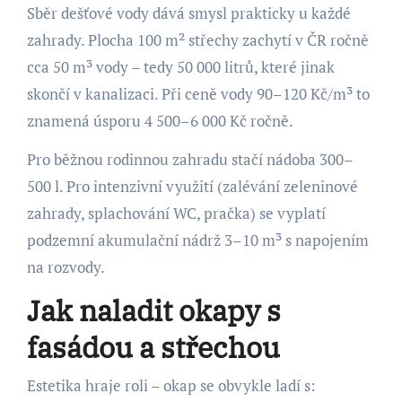
Sběr dešťové vody dává smysl prakticky u každé
zahrady. Plocha 100 m² střechy zachytí v ČR ročně
cca 50 m³ vody – tedy 50 000 litrů, které jinak
skončí v kanalizaci. Při ceně vody 90–120 Kč/m³ to
znamená úsporu 4 500–6 000 Kč ročně.
Pro běžnou rodinnou zahradu stačí nádoba 300–
500 l. Pro intenzivní využití (zalévání zeleninové
zahrady, splachování WC, pračka) se vyplatí
podzemní akumulační nádrž 3–10 m³ s napojením
na rozvody.
Jak naladit okapy s
fasádou a střechou
Estetika hraje roli – okap se obvykle ladí s: