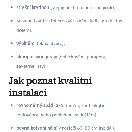
střešní krytinou
(stejný odstín nebo o tón jinak),
fasádou
(kontrastní pro zvýraznění, ladicí pro klidný
dojem),
výplněmi
(okna, dveře),
klempířskými prvky
(oplechování, parapety,
závětrné lišty).
Jak poznat kvalitní
instalaci
rovnoměrný spád
(3–5 mm/m, kontrolujte
vodováhou nebo pohledem za deštěm),
pevné kotvení háků
v rozteči 60–80 cm (ne dál),