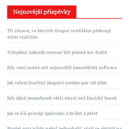
Nejnovější příspěvky
Tři situace, ve kterých stropní ventilátor překvapí
svým využitím
Vylepšení zahrady nemusí být pracné ani drahé
Kdy není nutné mít nejnovější kancelářský software
Jak vybrat kvalitní okapový systém pro váš dům
Kdy dává termohrnek větší smysl než klasický hrnek
Jak se liší princip spalování u briket a pelet
Prodej auta nikdy nebyl jednodušší, stačí se obrátit na