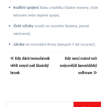
kvalitní spojení
žlabu a kotlíku (žádné mezery, čisté
letování nebo lepené spoje),
čisté výtoky
svodů ve vyústění (kolena, pevně
ukotvená),
záruka
od montážní firmy (alespoň 5 let na práci).
Navigace
Kdy dává termohrnek
Kdy není nutné mít
pro
větší smysl než klasický
nejnovější kancelářský
hrnek
software
příspěvek
V