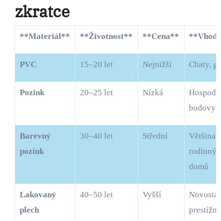
zkratce
**Materiál**
**Životnost**
**Cena**
**Vho
PVC
15–20 let
Nejnižší
Chaty, g
Pozink
20–25 let
Nízká
Hospodářské
budovy
Barevný
30–40 let
Střední
Většina
pozink
rodinnýc
domů
Lakovaný
40–50 let
Vyšší
Novostavby,
plech
prestižní