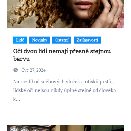
Lidé
Novinky
Ostatní
Zajímavosti
Oči dvou lidí nemají přesně stejnou
barvu
Čvc 27, 2024
Na rozdíl od sněhových vloček a otisků prstů ,
lidské oči nejsou nikdy úplně stejné od člověka
k…