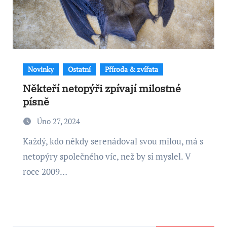
Novinky
Ostatní
Příroda & zvířata
Někteří netopýři zpívají milostné
písně
Úno 27, 2024
Každý, kdo někdy serenádoval svou milou, má s
netopýry společného víc, než by si myslel. V
roce 2009…